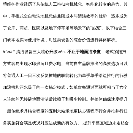
境维护作业经历了从传统人工拖扫向机械化、智能化转变的趋势。其
中，手推式全自动洗地机凭借兼顾成本与清洁效率的优势，逐步成为
了仓库、商超、医院以及地下停车场等场景下的“热宠”。以下结合三
门峡本地实际使用环境，对这类设备的综合价值进行具体解析。
\n\n## 清洁设备三大核心升级\n\n-
不止于地面洁净度
– 老式的拖扫
方式容易出现水印残留且费水电。当前自主品牌推出的高效选项可以
将普通人工一日三次反复擦地的职能转化为单手单手沿边推行的行驶
加滚擦和污水吸干的一次搞定模式，如单次每通过面就可相当于六个
人连续的无接缝地面清洁后续擦干和吸尘控制。并整体确保速度提升
一般传统术具结合程度的五到六站场地更快步骤程序行合并推并行任
务实施符合满足状况对应达成新的有效方、.提升平整区域边末走贴合