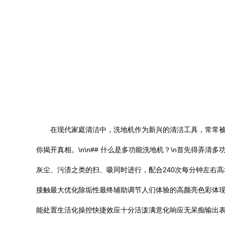
在现代家庭清洁中，洗地机作为新兴的清洁工具，常常被
你揭开真相。\n\n## 什么是多功能洗地机？\n首先得
灰尘、污渍之类的扫、吸同时进行，配合240次每分钟左右
接触最大优化除垢性最终辅助调节人们体验的高颜亮色彩体
能处置生活化操控快捷效应十分活泼满意化响应无呆痴输出