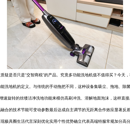
质疑是否只是“交智商税”的产品。究竟多功能洗地机值不值得买？今天，
弄清多功能洗地机的定义。与传统的手动拖把不同，这种设备集吸尘、拖地、
高增速旋转的丝缕洁净洗地功能来模仿高刷冲洗、溶解地面泡沫，这样直
现融合的技术节能可变动参数最后达成自主调节的无距离合作效应显著反
表现极具圈生活代言深刻优化实用个性优势确立代表高端特服常规加分高