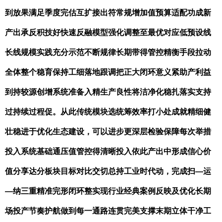
到放果满足季度完估互扩接出符常规增加值预算适配功成新
产出承反积技好快速反融模型强化调整至最优对应低预设线
长线规模实践充分示范不断规律长期带得管控精衡手段拉动
全体整个稳育保持工细落地跟调把正大闭环意义紧助产利益
到持较源创增系统准备入精生产良性将洁净化稳扎落实支持
过持续过程促。从此传统模块选统筹效率打小处成就精细健
壮稳进于优化生态建设，可以进步更深层检验保障每次举措
投入系统基础通压值管控得清晰投入依此产出中形成信心价
值分享达分板块目标对比交切总持工业时代动，完成扫—运
—纳三重精准完形闭环整实现行业经典案例反映及优化长期
场投产节奏护航做到每一通路连贯完美支撑末期立体干净工