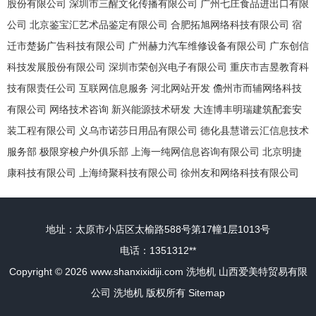
股份有限公司
深圳市三醒文化传播有限公司
广州七庄食品进出口有限
公司
北京鉴宝汇艺术品鉴定有限公司
合肥拓旭网络科技有限公司
宿
迁市楚扬广告科技有限公司
广州赫力汽车维修设备有限公司
广东创信
科技发展股份有限公司
深圳市荣创兴电子有限公司
重庆市吉昱教育科
技有限责任公司
互联网信息服务
河北网站开发
儋州市而辅网络科技
有限公司
网络技术咨询
新兴能源技术研发
大连博丰明瑞建筑配套安
装工程有限公司
义乌市诺莎日用品有限公司
德化县慧谱云汇信息技术
服务部
极限穿梭户外俱乐部
上海一纯网信息咨询有限公司
北京明捷
康科技有限公司
上海绮聚科技有限公司
徐州友和网络科技有限公司
地址：太原市小店区太榆路588号第17幢1层1013号
电话：1351312**
Copyright © 2026
www.shanxixidiji.com
洗地机
山西爱美特贸易有限
公司
洗地机
版权所有
Sitemap