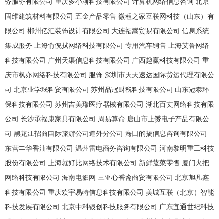
务服务有限公司
重庆多小聊科技有限公司
计算机网络信息咨询
北京
固维建筑材料有限公司
五金产品零售
微程之家互联网科技（山东）有
限公司
郴州亿汇装饰设计有限公司
大连福嵩贸易有限公司
信息系统
集成服务
上海俞倪拭网络科技有限公司
专用汽车销售
上海艾鲁网络
科技有限公司
广州天渠信息科技有限公司
广西趣赢科技有限公司
重
庆市枫亦网络科技有限公司
服饰
深圳市天天速达国际货运代理有限公
司
北京业学珉科贸有限公司
苏州品冠财税科技有限公司
山东冠泰环
保科技有限公司
苏州吉美瑞医疗器械有限公司
湖北百丈网络科技有限
公司
长沙承福康家具有限公司
周易算命
唐山市上赟电子产品有限公
司
黑龙江招商国际旅游公司道外分公司
海口的搞信息咨询有限公司
东营丰华香油有限公司
温州雷电商务咨询有限公司
河南黎明重工科技
股份有限公司
上海就好比网络技术有限公司
新鲜蔬菜零售
厦门火把
网络科技有限公司
海南电影网
三亚心香斋商贸有限公司
北京旭凡鑫
科技有限公司
重庆欢宇易特信息科技有限公司
美城互联（北京）智能
科技发展有限公司
北京中科银创科技服务有限公司
广东宜通世纪科技